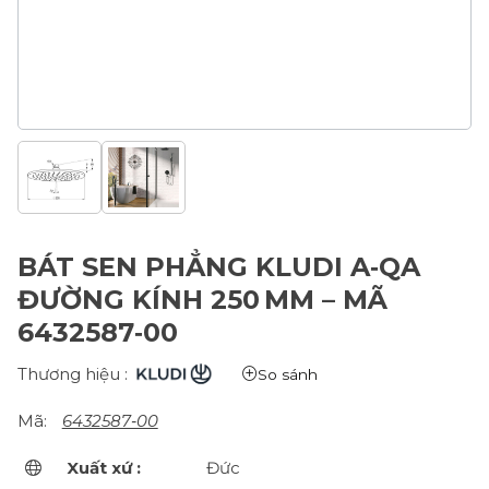
BÁT SEN PHẲNG KLUDI A‑QA
ĐƯỜNG KÍNH 250 MM – MÃ
6432587‑00
Thương hiệu :
So sánh
Mã:
6432587‑00
Xuất xứ :
Đức