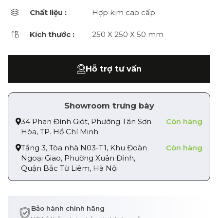
Chất liệu :
Hợp kim cao cấp
Kích thước :
250 X 250 X 50 mm
Hỗ trợ tư vấn
Showroom trưng bày
34 Phan Đình Giót, Phường Tân Sơn
Còn hàng
Hòa, TP. Hồ Chí Minh
Tầng 3, Tòa nhà N03-T1, Khu Đoàn
Còn hàng
Ngoại Giao, Phường Xuân Đỉnh,
Quận Bắc Từ Liêm, Hà Nội
Bảo hành chính hãng