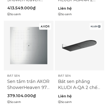
chế độ - Matt Black
970x970 3 tia tích
413.549.000₫
Liên hệ
- 6945039-00
hợp đèn
So sánh
So sánh
BÁT SEN
BÁT SEN
Sen tắm trần AXOR
Bát sen phẳng
ShowerHeaven 970
KLUDI A‑QA 2 chế
x 970 mm 3 tia
độ Mưa & Thác
379.104.000₫
Liên hệ
không đèn
nước - Chrome/
So sánh
So sánh
Matt Black -