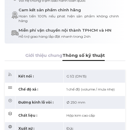
Với hệ thống trạm bảo hành toàn quốc
Cam kết sản phẩm chính hãng
Hoàn tiền 100% nếu phát hiện sản phẩm không chính
hãng
Miễn phí vận chuyển nội thành TPHCM và HN
Hỗ trợ giao hàng lắp đặt nhanh trong 24h
Giới thiệu chung
Thông số kỹ thuật
Kết nối :
G 1/2 (DN 15)
Chế độ xả :
1 chế độ (volume / mưa nhẹ)
Đường kính lỗ vòi :
Ø 250 mm
Chất liệu :
Hợp kim cao cấp
Xuất xứ :
Đức