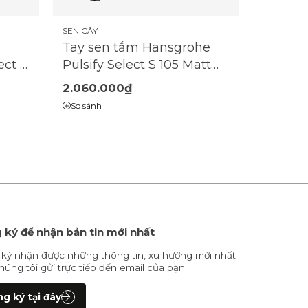
SEN CÂY
Tay sen tắm Hansgrohe
ect S
Pulsify Select S 105 Matt
art
Black | 24100670
2.060.000₫
e |
So sánh
 ký để nhận bản tin mới nhất
ký nhận được những thông tin, xu hướng mới nhất
húng tôi gửi trực tiếp đến email của bạn
g ký tại đây