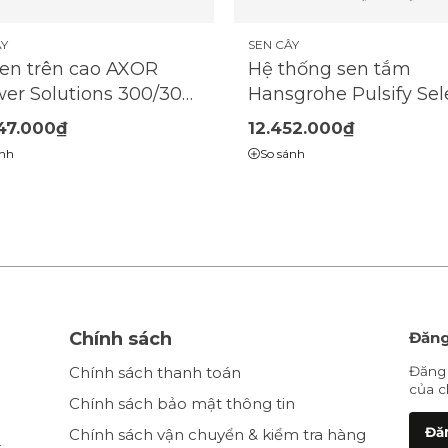
ÂY
SEN CÂY
sen trên cao AXOR
Hệ thống sen tắm
er Solutions 300/300
Hansgrohe Pulsify Sel
 có tay sen
105 Relaxation EcoSm
47.000₫
12.452.000₫
với vòi trộn Ecostat Fin
ánh
So sánh
24261000
Chính sách
Đăng
Chính sách thanh toán
Đăng 
của c
Chính sách bảo mật thông tin
Đăn
Chính sách vận chuyển & kiểm tra hàng