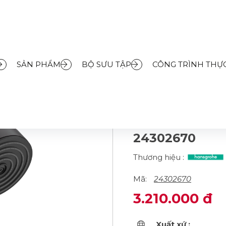
m
»
Sen cây
»
Bộ tay sen tắm Hansgrohe Pulsify Select S 105 Matt Bl
SẢN PHẨM
BỘ SƯU TẬP
CÔNG TRÌNH THỰC
BỘ TAY SEN 
SELECT S 105
VỚI GIÁ ĐỠ VÀ
24302670
Thương hiệu :
Mã:
24302670
3.210.000 đ
Xuất xứ :