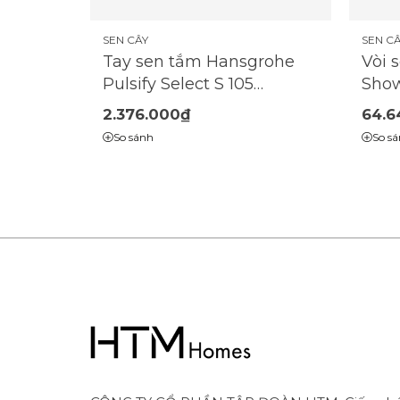
SEN CÂY
SEN C
Tay sen tắm Hansgrohe
Vòi 
Pulsify Select S 105
Show
Brushed Bronze
1 tia
2.376.000₫
64.6
Relaxation EcoSmart |
So sánh
So s
24111140