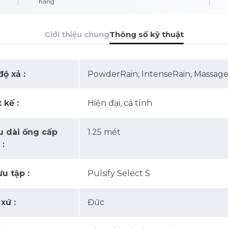
hãng
Giới thiệu chung
Thông số kỹ thuật
ộ xả :
PowderRain, IntenseRain, Massag
 kế :
Hiện đại, cá tính
u dài ống cấp
1.25 mét
 :
u tập :
Pulsify Select S
xứ :
Đức