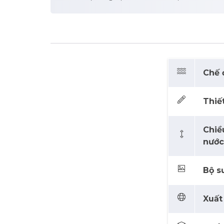
Chế đ
Thiết
Chiề
nước
Bộ sư
Xuất 