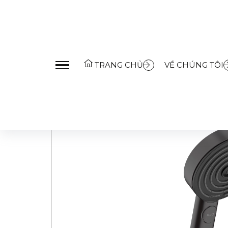
Trang Chủ
»
Sản Phẩm
»
Thiết bị phòng tắm
»
Sen tắ
TRANG CHỦ
VỀ CHÚNG TÔI