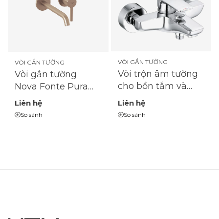
VÒI GẮN TƯỜNG
VÒI GẮN TƯỜNG
Vòi trộn âm tường
Vòi gắn tường
cho bồn tắm và
Nova Fonte Pura
sen tắm KLUDI
Puristic 20245N115
Liên hệ
Liên hệ
406810575
So sánh
So sánh