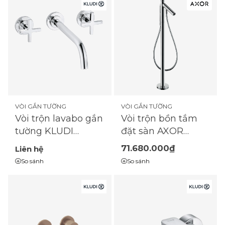
VÒI GẮN TƯỜNG
VÒI GẮN TƯỜNG
Vòi trộn lavabo gắn
Vòi trộn bồn tắm
tường KLUDI
đặt sàn AXOR
201460520
Starck một cần gạt
71.680.000₫
Liên hệ
So sánh
So sánh