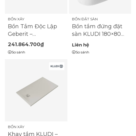
BỒN ĐẶT SÀN
BỒN XÂY
Bồn tắm đứng đặt
Bồn Tắm Độc Lập
sàn KLUDI 180×80
Geberit –
cm 52BF0243
Freestanding
241.864.700₫
Liên hệ
Bathtub Thiết Kế
So sánh
So sánh
Oval Hiện Đại
BỒN XÂY
Khay tắm KLUDI –