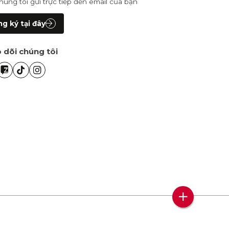
húng tôi gửi trực tiếp đến email của bạn
g ký tại đây
 dõi chúng tôi