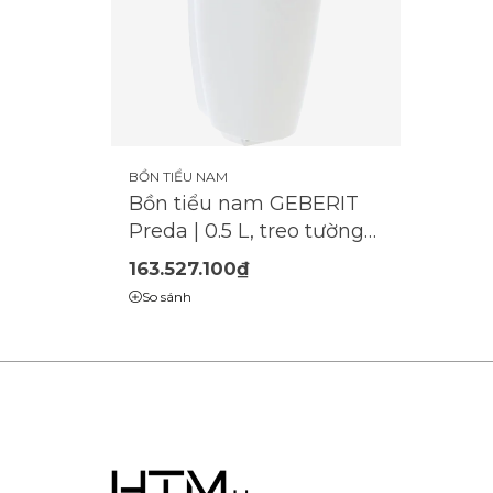
BỒN TIỂU NAM
Bồn tiểu nam GEBERIT
Preda | 0.5 L, treo tường
bao gồm cảm ứng |
163.527.100₫
(116.072.00.1)
So sánh