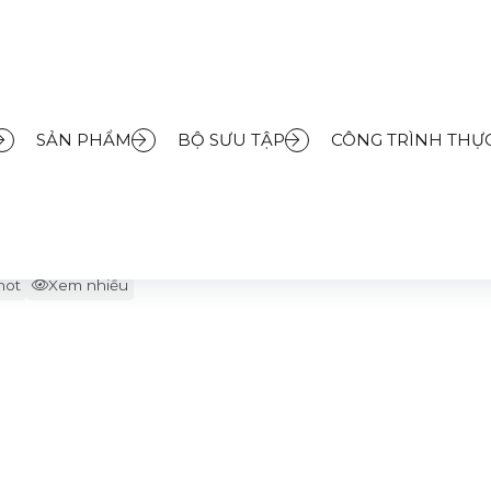
ểu nam
SẢN PHẨM
BỘ SƯU TẬP
CÔNG TRÌNH THỰC
BỒN TIỂU NAM
Phụ kiện phòng tắm
Bồn tiểu nam
hot
Xem nhiều