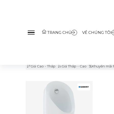
Trang Chủ
»
Sản Phẩm
»
Thiết bị phòng tắm
»
Bồn ti
TRANG CHỦ
VỀ CHÚNG TÔI
Bàn cầu
Chậu rửa
Vòi rửa
Sen tắm
Bồn tắm
Giá Cao - Thấp
Giá Thấp - Cao
Khuyến mãi 