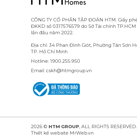
CÔNG TY CỔ PHẦN TẬP ĐOÀN HTM. Giấy ph
ĐKKD số 0317576579 do Sở Tài chính TP.HCM
lần đầu năm 2022.
Địa chỉ: 34 Phan Đình Giót, Phường Tân Sơn H
TP. Hồ Chí Minh
Hotline: 1900.255.950
Email: cskh@htmgroup.vn
2026 ©
HTM GROUP
, ALL RIGHTS RESERVED.
Thiết kế website
MrWeb.vn