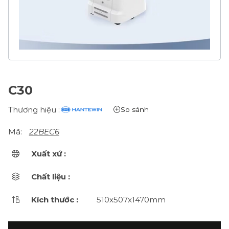
C30
Thương hiệu :
So sánh
Mã:
22BEC6
Xuất xứ :
Chất liệu :
Kích thước :
510x507x1470mm