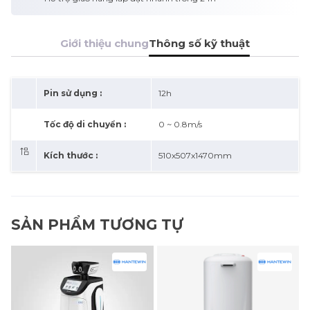
Giới thiệu chung
Thông số kỹ thuật
Pin sử dụng :
12h
Tốc độ di chuyển :
0 ~ 0.8m/s
Kích thước :
510x507x1470mm
SẢN PHẨM TƯƠNG TỰ