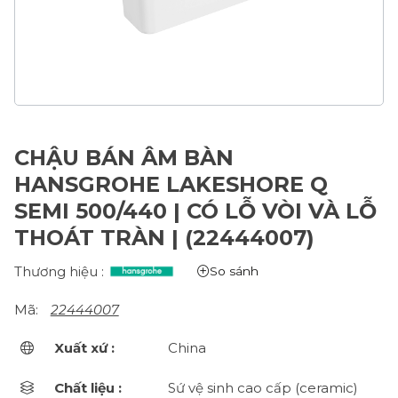
CHẬU BÁN ÂM BÀN
HANSGROHE LAKESHORE Q
SEMI 500/440 | CÓ LỖ VÒI VÀ LỖ
THOÁT TRÀN | (22444007)
Thương hiệu :
So sánh
Mã:
22444007
Xuất xứ :
China
Chất liệu :
Sứ vệ sinh cao cấp (ceramic)