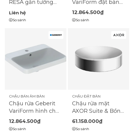
RESA gắn tường
VariForm đặt bàn
59WW8143
bàn dạng chữ nhật
12.864.500₫
Liên hệ
So sánh
So sánh
CHẬU BÁN ÂM BÀN
CHẬU ĐẶT BÀN
Chậu rửa Geberit
Chậu rửa mặt
VariForm hình chữ
AXOR Suite & Bồn
nhật, trắng
tắm Chậu rửa mặt
12.864.500₫
61.158.000₫
400 không có lỗ vòi
So sánh
So sánh
và tràn