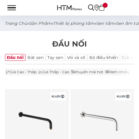
Trang Chủ
»
Sản Phẩm
»
Thiết bị phòng tắm
»
Sen tắm
»
Sen âm tư
ĐẦU NỐI
Đầu nối
Bát sen
Tay sen
Vòi xả xô
Bộ điều khiển
Cút nối
Giá Cao - Thấp
Giá Thấp - Cao
Khuyến mãi hot
Xem nhiều