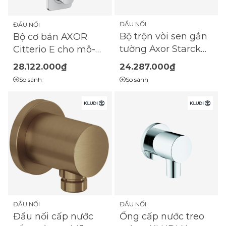
ĐẦU NỐI
ĐẦU NỐI
Bộ trộn vòi sen gắn
Bộ cơ bản AXOR
tường Axor Starck
Citterio E cho mô-
10665000
đun nhiệt độ
28.122.000₫
24.287.000₫
380/120 để lắp đặt
So sánh
So sánh
ẩn cho 2 chức năng
ĐẦU NỐI
ĐẦU NỐI
Đầu nối cấp nước
Ống cấp nước treo