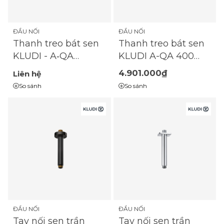
ĐẦU NỐI
ĐẦU NỐI
Thanh treo bát sen
Thanh treo bát sen
KLUDI A-QA 400
KLUDI - A‑QA
mm - Chrome -
400 mm - Matt
4.901.000₫
Liên hệ
6651405‑00
Black - 6651439‑00
So sánh
So sánh
ĐẦU NỐI
ĐẦU NỐI
Tay nối sen trần
Tay nối sen trần