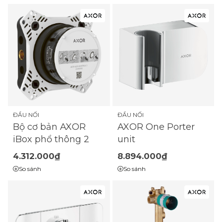
ĐẦU NỐI
ĐẦU NỐI
AXOR One Porter
Bộ cơ bản AXOR
unit
iBox phổ thông 2
4.312.000₫
8.894.000₫
So sánh
So sánh