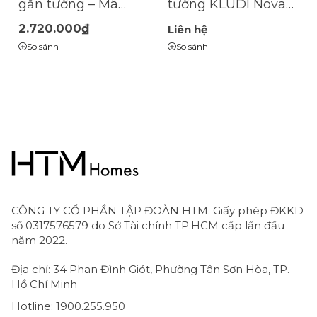
gắn tường – Mã
tường KLUDI Nova
20543N1-15
Fonte Puristic – Mã
2.720.000₫
Liên hệ
2054305‑15
So sánh
So sánh
CÔNG TY CỔ PHẦN TẬP ĐOÀN HTM. Giấy phép ĐKKD
số 0317576579 do Sở Tài chính TP.HCM cấp lần đầu
năm 2022.
Địa chỉ: 34 Phan Đình Giót, Phường Tân Sơn Hòa, TP.
Hồ Chí Minh
Hotline: 1900.255.950