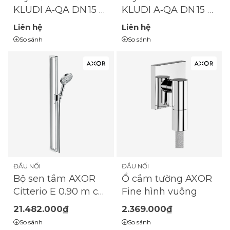
KLUDI A‑QA DN 15 –
KLUDI A‑QA DN 15 –
Chrome - 6651505-
6651539‑00
Liên hệ
Liên hệ
00
So sánh
So sánh
ĐẦU NỐI
ĐẦU NỐI
Bộ sen tắm AXOR
Ổ cắm tường AXOR
Citterio E 0.90 m có
Fine hình vuông
vòi sen cầm tay 120
21.482.000₫
2.369.000₫
3 tia
So sánh
So sánh