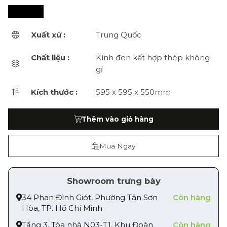
Xuất xứ :
Trung Quốc
Chất liệu :
Kính đen kết hợp thép không
gỉ
Kích thước :
595 x 595 x 550mm
Thêm vào giỏ hàng
Mua Ngay
Showroom trưng bày
34 Phan Đình Giót, Phường Tân Sơn
Còn hàng
Hòa, TP. Hồ Chí Minh
Tầng 3, Tòa nhà N03-T1, Khu Đoàn
Còn hàng