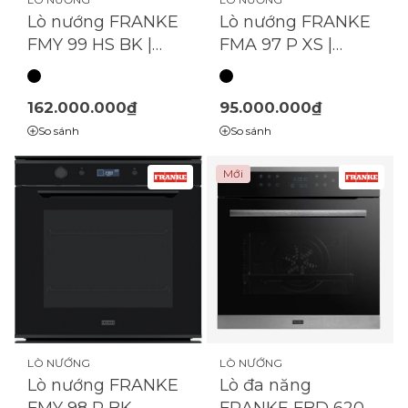
Lò nướng FRANKE
Lò nướng FRANKE
FMY 99 HS BK |
FMA 97 P XS |
(116.0613.707)
(116.0606.100)
162.000.000₫
95.000.000₫
So sánh
So sánh
Mới
LÒ NƯỚNG
LÒ NƯỚNG
Lò nướng FRANKE
Lò đa năng
FMY 98 P BK
FRANKE FBD 6200