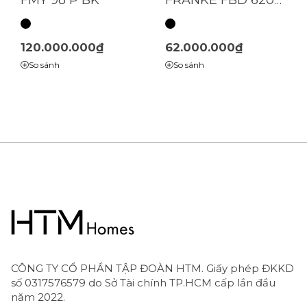
BX | phun cấp ẩm |
(116.0635.437)
120.000.000₫
62.000.000₫
So sánh
So sánh
CÔNG TY CỔ PHẦN TẬP ĐOÀN HTM. Giấy phép ĐKKD
số 0317576579 do Sở Tài chính TP.HCM cấp lần đầu
năm 2022.