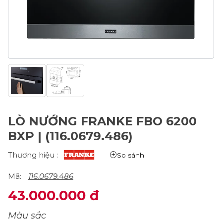
LÒ NƯỚNG FRANKE FBO 6200
BXP | (116.0679.486)
Thương hiệu :
So sánh
Mã:
116.0679.486
43.000.000 đ
Màu sắc