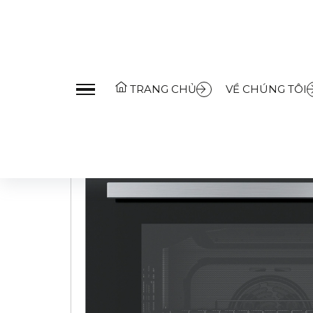
Trang Chủ
»
Sản Phẩm
»
Thiết bị bếp
»
Lò nướng
»
Lò n
TRANG CHỦ
VỀ CHÚNG TÔI