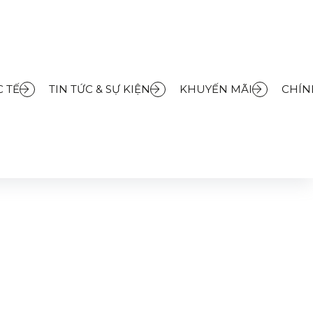
 TẾ
TIN TỨC & SỰ KIỆN
KHUYẾN MÃI
CHÍN
ANKE FSM 86 H XS
So sánh