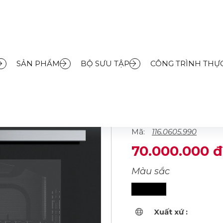
ướng FRANKE FSM 86 H XS
SẢN PHẨM
BỘ SƯU TẬP
CÔNG TRÌNH THỰC
LÒ NƯỚNG FR
Thương hiệu :
Mã:
116.0605.990
70.000.000 đ
Màu sắc
Xuất xứ :