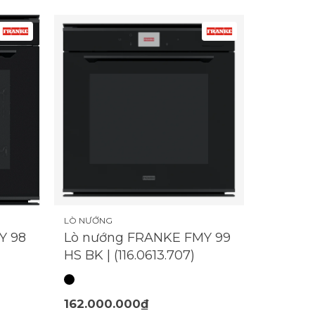
LÒ NƯỚNG
Y 98
Lò nướng FRANKE FMY 99
HS BK | (116.0613.707)
162.000.000₫