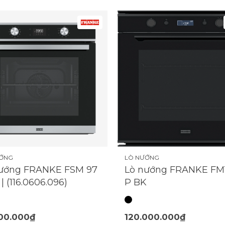
ƯỚNG
LÒ NƯỚNG
nướng FRANKE FSM 97
Lò nướng FRANKE FM
| (116.0606.096)
P BK
00.000₫
120.000.000₫