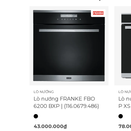
LÒ NƯỚNG
LÒ N
Lò nướng FRANKE FBO
Lò 
6200 BXP | (116.0679.486)
P XS 
43.000.000₫
78.0