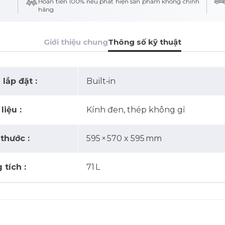
Hoàn tiền 100% nếu phát hiện sản phẩm không chính
hãng
Giới thiệu chung
Thông số kỹ thuật
lắp đặt :
Built‑in
liệu :
Kính đen, thép không gỉ
 thước :
595 × 570 x 595 mm
 tích :
71 L