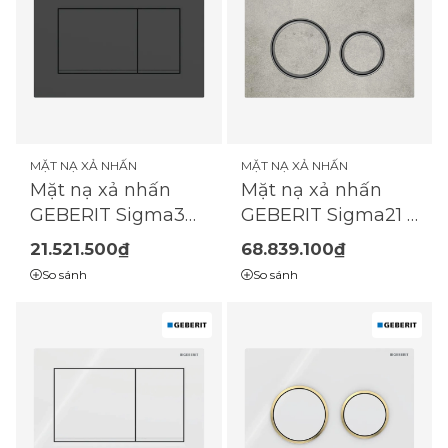
MẶT NẠ XẢ NHẤN
MẶT NẠ XẢ NHẤN
Mặt nạ xả nhấn
Mặt nạ xả nhấn
GEBERIT Sigma30 |
GEBERIT Sigma21 |
2 chế độ |
2 chế độ |
21.521.500₫
68.839.100₫
(115.883.16.1)
(115.651.JV.1)
So sánh
So sánh