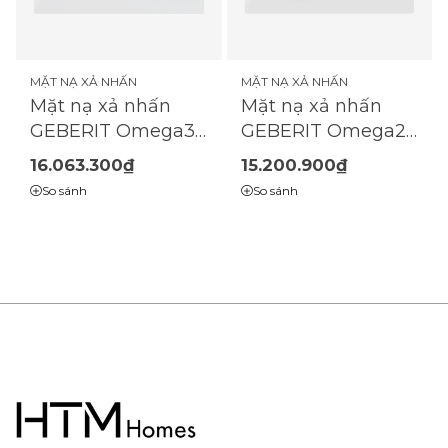
MẶT NẠ XẢ NHẤN
MẶT NẠ XẢ NHẤN
Mặt nạ xả nhấn
Mặt nạ xả nhấn
GEBERIT Omega30
GEBERIT Omega20
| 2 chế độ |
| 2 chế độ |
16.063.300₫
15.200.900₫
(115.080.11.1)
(115.085.KK.1)
So sánh
So sánh