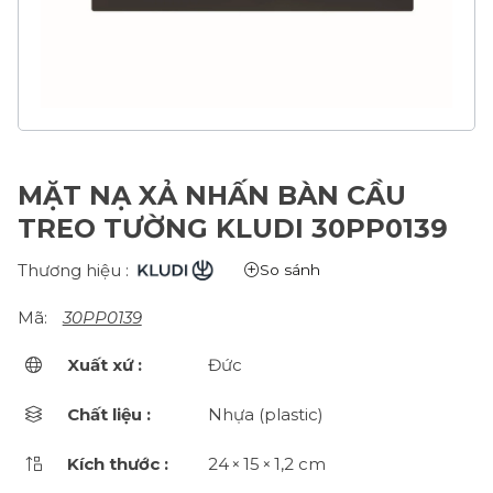
MẶT NẠ XẢ NHẤN BÀN CẦU
TREO TƯỜNG KLUDI 30PP0139
Thương hiệu :
So sánh
Mã:
30PP0139
Xuất xứ :
Đức
Chất liệu :
Nhựa (plastic)
Kích thước :
24 × 15 × 1,2 cm