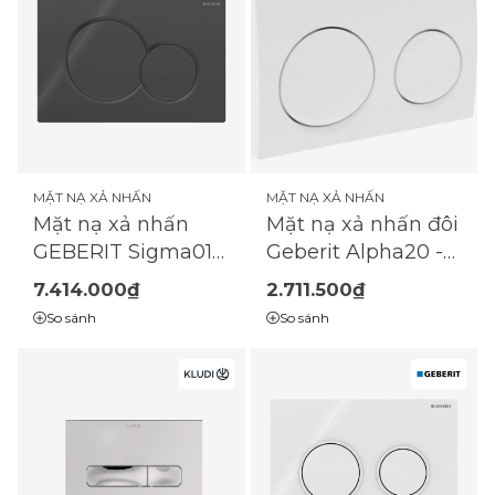
MẶT NẠ XẢ NHẤN
MẶT NẠ XẢ NHẤN
Mặt nạ xả nhấn
Mặt nạ xả nhấn đôi
GEBERIT Sigma01 |
Geberit Alpha20 -
2 chế độ |
trắng
7.414.000₫
2.711.500₫
(115.770.DW.5)
So sánh
So sánh