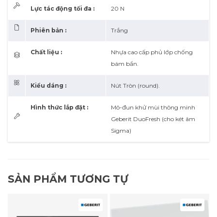
Lực tác động tối đa :
20 N
Phiên bản :
Trắng
Chất liệu :
Nhựa cao cấp phủ lớp chống
bám bẩn.
Kiểu dáng :
Nút Tròn (round).
Hình thức lắp đặt :
Mô-đun khử mùi thông minh
Geberit DuoFresh (cho két âm
Sigma)
SẢN PHẨM TƯƠNG TỰ