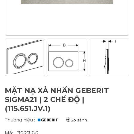
MẶT NẠ XẢ NHẤN GEBERIT
SIGMA21 | 2 CHẾ ĐỘ |
(115.651.JV.1)
Thương hiệu :
So sánh
Mã:
115.651.JV.1