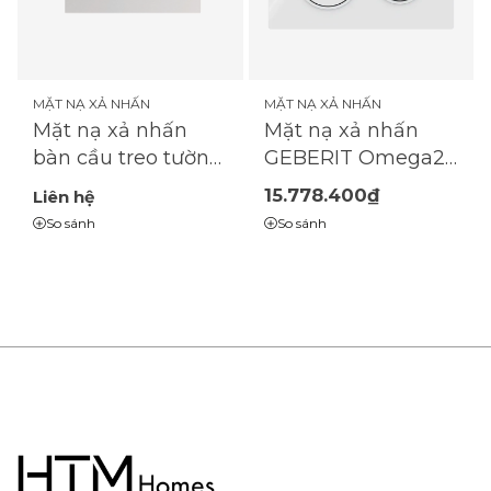
MẶT NẠ XẢ NHẤN
MẶT NẠ XẢ NHẤN
Mặt nạ xả nhấn
Mặt nạ xả nhấn
bàn cầu treo tường
GEBERIT Omega20
KLUDI 30PP0105
| 2 chế độ |
15.778.400₫
Liên hệ
(115.085.11.1)
So sánh
So sánh