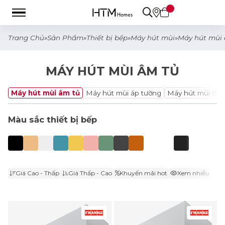
Trang Chủ
»
Sản Phẩm
»
Thiết bị bếp
»
Máy hút mùi
»
Máy hút mùi
MÁY HÚT MÙI ÂM TỦ
Máy hút mùi âm tủ
Máy hút mùi áp tường
Máy hút mùi đảo
Màu sắc thiết bị bếp
Giá Cao - Thấp
Giá Thấp - Cao
Khuyến mãi hot
Xem nhiều