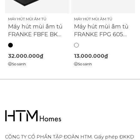
MÁY HÚT MÙI ÂM TỦ
MÁY HÚT MÙI ÂM TỦ
Máy hút mùi âm tủ
Máy hút mùi âm tủ
FRANKE FPG 605
FRANKE FBFE BK
SA | (315.0575.869)
MATT A70 |
(305.0665.365)
32.000.000₫
13.000.000₫
So sánh
So sánh
CÔNG TY CỔ PHẦN TẬP ĐOÀN HTM. Giấy phép ĐKKD