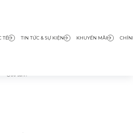
 TẾ
TIN TỨC & SỰ KIỆN
KHUYẾN MÃI
CHÍN
ÂM TỦ FRANKE FBFE XS
So sánh