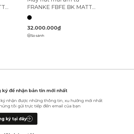
TT
FRANKE FBFE BK MATT
A70 | (305.0665.365)
32.000.000₫
So sánh
 ký để nhận bản tin mới nhất
ký nhận được những thông tin, xu hướng mới nhất
húng tôi gửi trực tiếp đến email của bạn
g ký tại đây