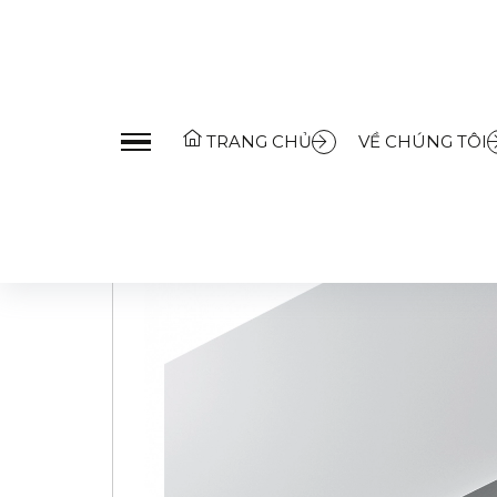
Trang Chủ
»
Sản Phẩm
»
Thiết bị bếp
»
Máy hút mùi
»
M
TRANG CHỦ
VỀ CHÚNG TÔI