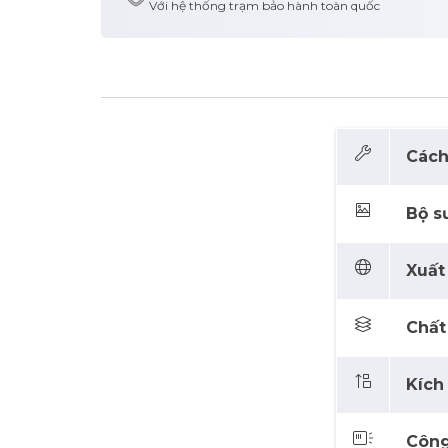
Với hệ thống trạm bảo hành toàn quốc
Cách 
Bộ sư
Xuất 
Chất 
Kích
Công