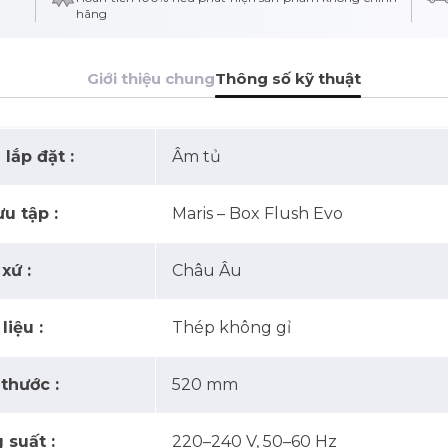
hãng
Giới thiệu chung
Thông số kỹ thuật
lắp đặt :
Âm tủ
u tập :
Maris – Box Flush Evo
xứ :
Châu Âu
liệu :
Thép không gỉ
 thước :
520 mm
 suất :
220–240 V, 50–60 Hz