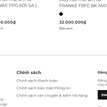
KE FPG 605 SA |
FRANKE FBFE BK MA
.0575.869)
A72
00.000₫
32.000.000₫
ánh
So sánh
Chính sách
Đăng
Chính sách thanh toán
Đăng 
của c
Chính sách bảo mật thông tin
Đăn
Chính sách vận chuyển & kiểm tra hàng
ép
 cấp