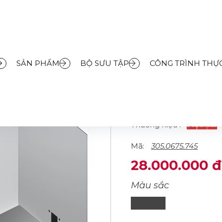
áy hút mùi âm tủ
»
Máy hút mùi âm tủ FRANKE FBFE XS A52
SẢN PHẨM
BỘ SƯU TẬP
CÔNG TRÌNH THỰC
MÁY HÚT MÙI 
A52
Thương hiệu :
Mã:
305.0675.745
28.000.000 đ
Màu sắc