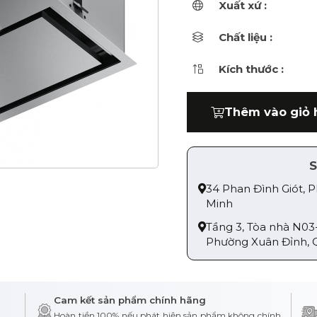
Xuất xứ :
Chất liệu :
Kích thước :
Thêm vào giỏ 
S
34 Phan Đình Giót, 
Minh
Tầng 3, Tòa nhà N03
Phường Xuân Đỉnh, 
Cam kết sản phẩm chính hãng
Hoàn tiền 100% nếu phát hiện sản phẩm không chính