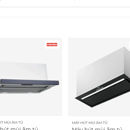
ÚT MÙI ÂM TỦ
MÁY HÚT MÙI ÂM TỦ
hút mùi âm tủ
Máy hút mùi âm tủ