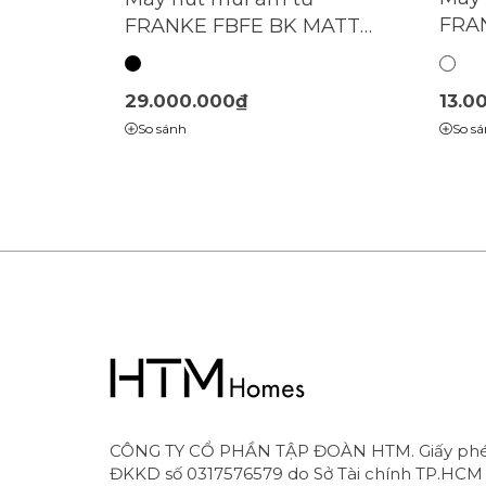
FRAN
FRANKE FBFE BK MATT
(315
A52
29.000.000₫
13.0
So sánh
So s
CÔNG TY CỔ PHẦN TẬP ĐOÀN HTM. Giấy ph
ĐKKD số 0317576579 do Sở Tài chính TP.HCM