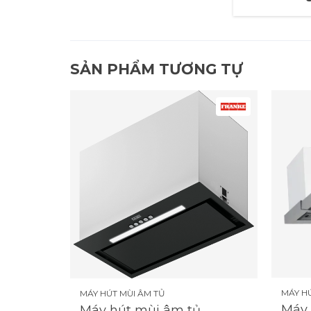
SẢN PHẨM TƯƠNG TỰ
MÁY H
MÁY HÚT MÙI ÂM TỦ
Máy 
Máy hút mùi âm tủ