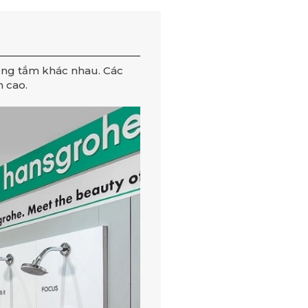
ng tắm khác nhau. Các
 cao.