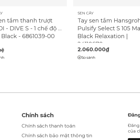
ÂY
SEN CÂY
en tắm thanh trượt
Tay sen tắm Hansgro
I - DIVE S - 1 chế độ -
Pulsify Select S 105 Ma
 Black - 6861039-00
Black Relaxation |
24110670
2.060.000₫
hệ
ánh
So sánh
Chính sách
Đăng
Chính sách thanh toán
Đăng 
của c
Chính sách bảo mật thông tin