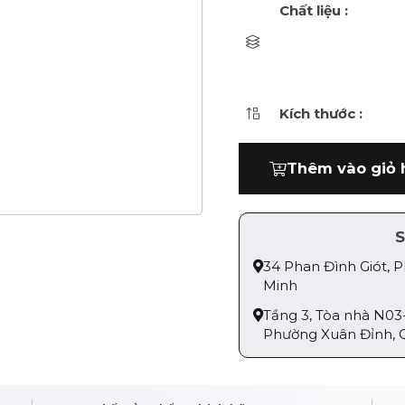
Chất liệu :
Kích thước :
Thêm vào giỏ 
S
34 Phan Đình Giót, 
Minh
Tầng 3, Tòa nhà N03
Phường Xuân Đỉnh, 