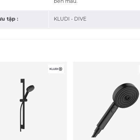
bền màu.
u tập :
KLUDI - DIVE