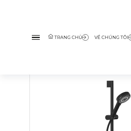
Trang Chủ
»
Sản Phẩm
»
Thiết bị phòng tắm
»
Sen tắ
TRANG CHỦ
VỀ CHÚNG TÔI