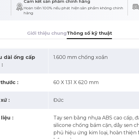
Cam kết sản phẩm chính hãng
Hoàn tiền 100% nếu phát hiện sản phẩm không chính
hãng
Giới thiệu chung
Thông số kỹ thuật
u dài ống cấp
1.600 mm chống xoắn
 :
 thước :
60 X 131 X 620 mm
xứ :
Đức
liệu :
Tay sen bằng nhựa ABS cao cấp, 
silicone chống bám cặn, dây sen 
phủ hiệu ứng kim loại, hoàn thiện