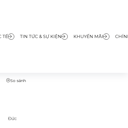
độ - Matt Black - 6863039-00
 TẾ
TIN TỨC & SỰ KIỆN
KHUYẾN MÃI
CHÍN
THANH TRƯỢT KLUDI-DIVE
CHẾ ĐỘ - MATT BLACK -
So sánh
Đức