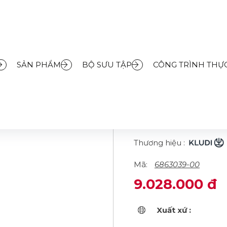
m
»
Sen cây
»
Bộ sen tắm thanh trượt KLUDI-DIVE S 600 mm - 3 chế 
SẢN PHẨM
BỘ SƯU TẬP
CÔNG TRÌNH THỰC
BỘ SEN TẮM 
S 600 MM - 3 
6863039-00
Thương hiệu :
Mã:
6863039-00
9.028.000 đ
Xuất xứ :