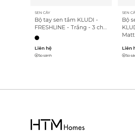
SEN CÂY
SEN C
Bộ tay sen tắm KLUDI -
Bộ s
FRESHLINE - Trắng - 3 chế
KLUD
độ - 6795091-00
Matt
Liên hệ
Liên 
So sánh
So s