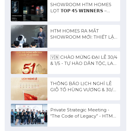
SHOWROOM HTM HOMES
LỌT 𝗧𝗢𝗣 𝟰𝟱 𝗪𝗜𝗡𝗡𝗘𝗥𝗦 –
𝗩𝗠𝗔𝗥𝗞 𝗩𝗜𝗘𝗧𝗡𝗔𝗠 𝗗𝗘𝗦𝗜𝗚𝗡
𝗔𝗪𝗔𝗥𝗗 𝟮𝟬𝟮𝟲
HTM HOMES RA MẮT
SHOWROOM MỚI: THIẾT LẬP
CHUẨN SỐNG TƯƠNG LAI
TẠI TÂM ĐIỂM THỦ ĐÔ
🇻🇳 CHÀO MỪNG ĐẠI LỄ 30/4
& 1/5 - TỰ HÀO DÂN TỘC, LAN
TOẢ PHỒN VINH
THÔNG BÁO LỊCH NGHỈ LỄ
GIỖ TỔ HÙNG VƯƠNG & 30/4
- 1/5
Private Strategic Meeting -
“The Code of Legacy” - HTM
Homes x SACA