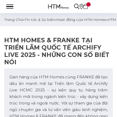
Trang Chủ
»
Tin tức & Sự kiện
»
Hoạt động của HTM Homes
»
HTM 
HTM HOMES & FRANKE TẠI
TRIỂN LÃM QUỐC TẾ ARCHIFY
LIVE 2025 - NHỮNG CON SỐ BIẾT
NÓI
Gian hàng của HTM Homes cùng FRANKE đã tạo
dấu ấn mạnh mẽ tại Triển lãm Quốc tế Archify
Live HCMC 2025 - sự kiện quy tụ hàng trăm
khách mời trong ngành kiến trúc - xây dựng kiến
trúc trong và ngoài nước. Với sự tham gia của đội
ngũ chuyên gia và tư vấn viên giàu kinh nghiệm,
HTM Homes & FRANKE đã mang đến không gian