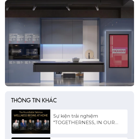
THÔNG TIN KHÁC
Sự kiện trải nghiệm
"TOGETHERNESS, IN OUR
TIME" hứa hẹn mang đến
những trải nghiệm thú vị