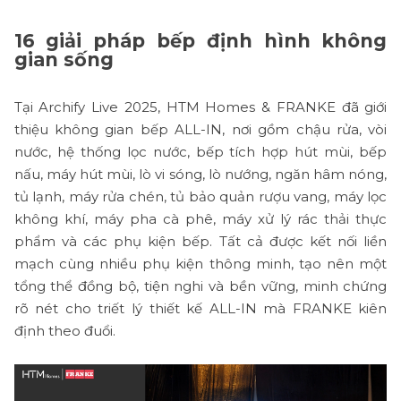
16 giải pháp bếp định hình không
gian sống
Tại Archify Live 2025, HTM Homes & FRANKE đã giới
thiệu không gian bếp ALL-IN, nơi gồm chậu rửa, vòi
nước, hệ thống lọc nước, bếp tích hợp hút mùi, bếp
nấu, máy hút mùi, lò vi sóng, lò nướng, ngăn hâm nóng,
tủ lạnh, máy rửa chén, tủ bảo quản rượu vang, máy lọc
không khí, máy pha cà phê, máy xử lý rác thải thực
phẩm và các phụ kiện bếp. Tất cả được kết nối liền
mạch cùng nhiều phụ kiện thông minh, tạo nên một
tổng thể đồng bộ, tiện nghi và bền vững, minh chứng
rõ nét cho triết lý thiết kế ALL-IN mà FRANKE kiên
định theo đuổi.