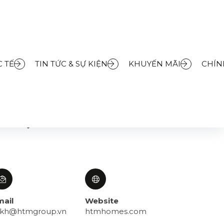
 TẾ
TIN TỨC & SỰ KIỆN
KHUYẾN MÃI
CHÍN
ên hệ
mail
Website
skh@htmgroup.vn
htmhomes.com