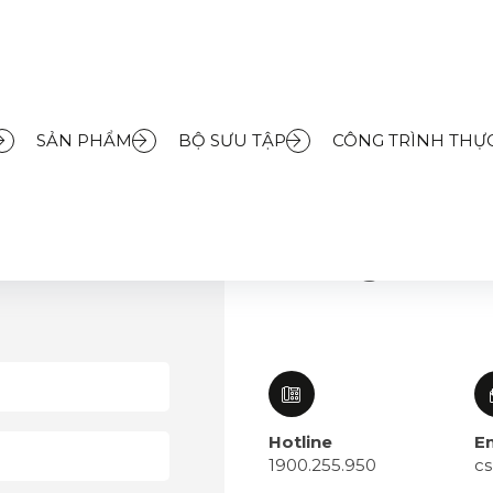
SẢN PHẨM
BỘ SƯU TẬP
CÔNG TRÌNH THỰC
Thông tin li
Hotline
E
1900.255.950
c