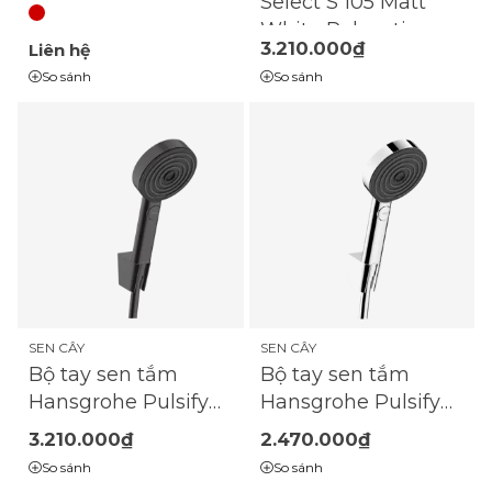
Slimline - FWDS75
Select S 105 Matt
3/4 HP |
White Relaxation
3.210.000₫
Liên hệ
(134.0713.690)
EcoSmart với giá đỡ
So sánh
So sánh
và dây sen 125cm |
24306700
SEN CÂY
SEN CÂY
Bộ tay sen tắm
Bộ tay sen tắm
Hansgrohe Pulsify
Hansgrohe Pulsify
Select S 105 Matt
Select S 105
3.210.000₫
2.470.000₫
Black Relaxation
Relaxation
So sánh
So sánh
EcoSmart với giá đỡ
EcoSmart với giá đỡ