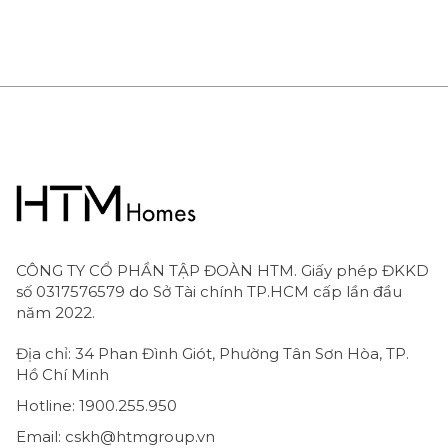
và dây sen 125cm |
và dây sen 125cm |
24306670
24306000
CÔNG TY CỔ PHẦN TẬP ĐOÀN HTM. Giấy phép ĐKKD
số 0317576579 do Sở Tài chính TP.HCM cấp lần đầu
năm 2022.
Địa chỉ: 34 Phan Đình Giót, Phường Tân Sơn Hòa, TP.
Hồ Chí Minh
Hotline: 1900.255.950
Email: cskh@htmgroup.vn