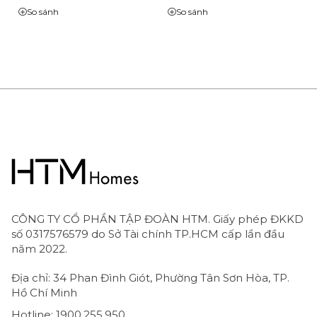
Relaxation
White Relaxation
So sánh
So sánh
EcoSmart với giá đỡ
EcoSmart với giá đỡ
và dây sen 125cm |
và dây sen 160cm |
24306000
24305700
CÔNG TY CỔ PHẦN TẬP ĐOÀN HTM. Giấy phép ĐKKD
số 0317576579 do Sở Tài chính TP.HCM cấp lần đầu
năm 2022.
Địa chỉ: 34 Phan Đình Giót, Phường Tân Sơn Hòa, TP.
Hồ Chí Minh
Hotline: 1900.255.950