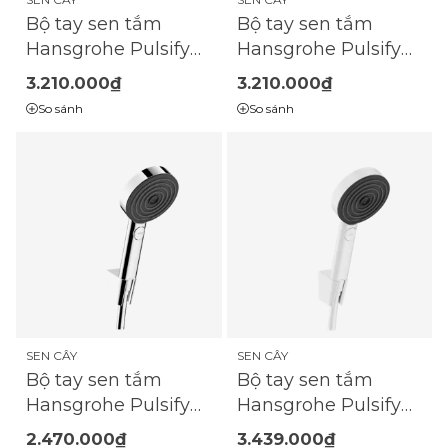
Bộ tay sen tắm
Bộ tay sen tắm
Hansgrohe Pulsify
Hansgrohe Pulsify
Select S 105 Matt
Select S 105 Matt
3.210.000₫
3.210.000₫
White Relaxation
Black Relaxation
So sánh
So sánh
EcoSmart với giá đỡ
EcoSmart với giá đỡ
và dây sen 125cm |
và dây sen 125cm |
24306700
24306670
SEN CÂY
SEN CÂY
Bộ tay sen tắm
Bộ tay sen tắm
Hansgrohe Pulsify
Hansgrohe Pulsify
Select S 105
Select S 105 Matt
2.470.000₫
3.439.000₫